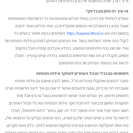
צריך לערב אותו במחשבות שלכם ובהתפתחות המחקר.
אז איך זה מתבצע בדיוק?
מומלץ להתחיל את הדרך באחד הכלים שמציגים את כל ההשלמות האוטומטיות
שגוגל מציע בהתאם לביטוי המסוים שמקלידים בו. אחד הכלים היותר ידועים
בתחום הזה הוא
http://keywordtool.io
. השתמשו בכמה שיותר ביטויים כדי
לקבל כמה שיותר השלמות בגוגל. את הנתונים העתיקו למתכנן מילות המפתח של
גוגל. שם יוצג נפח החיפושים הממוצע. במידע ואין לכם קמפיין פעיל בתקציב
מסוים, תקבלו רק את טווח החיפושים הממוצע. במידה וקיים קמפיין – תוכלו
לראות את המספר המדויק של נפח החיפושים.
השתמשו גם בכלי מנהל האתרים למחקר מילות המפתח
מעבר לנתונים שתקבלו מהכלים הנ"ל, חשוב להבין שישנם גם מילות מפתח
שעובדות לפי טרנדים, עונות ולפעמים אפשר לראות גם איך ידיעה חדשותית יוצרת
חיפושים חדשים. איך מגלים זאת? אפשר להשתמש בגוגל טרנדס אבל אחד
המקורות החשובים ביותר להרחבת חקר מילות המפתח הוא כלי מנהל האתרים.
חשוב מאוד שכל אתר יהיה מחובר לכלי זה. שם, באזור "ניתוח חיפושים", תוכלו
לראות על איזה ביטויים האתר שלכם מופיע, כמה אנשים הקליקו על התוצאה שלו,
מהו אחוז ההקלקות הממוצע וגם מהו המיקום הממוצע לפיכך. בלא מעט מקרים,
אפשר לגלות שם ביטויים שלא עלו בחקר מילות מפתח, כמו למשל ביטויים ושאלות