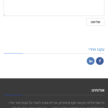
עקבו אחרי:
LinkedIn
Facebook
אודותינו
היי שמי אליחי כהן ואני מקדם אתרים, אני לא אוהב להגיד על עצמי יותר מידי..
אני יכול להגיד שאני מומחה אבל זה מיותר… אז אבקש ממך ביפה לעלות