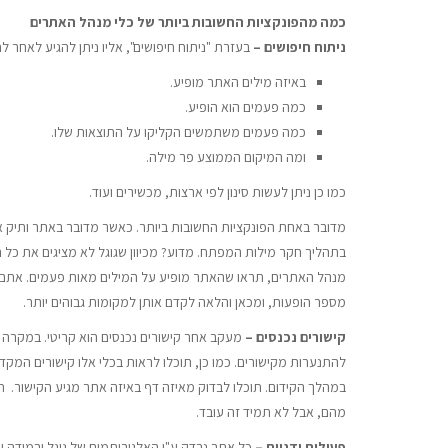
כמה מהפונקציות החשובות ביותר של כלי מנהל האתרים
ניתוח חיפושים –
בעזרת "ניתוח חיפושים", אליו ניתן להגיע לאחר ל
באיזה מילים האתר מופיע.
כמה פעמים הוא הופיע.
כמה פעמים משתמשים הקליקו על התוצאות שלו.
ומה המיקום הממוצע פר מילה.
כמו כן ניתן לעשות סינון לפי ארצות, מכשירים ועוד.
מדובר באחת הפונקציות החשובות ביותר. כאשר מדובר באתר ותיק א
בתהליך חקר מילות המפתח. מדוע? מכיוון שגוגל לא מציגים את כל ה
מנהל האתרים, תראו שהאתר מופיע על המילים מאות פעמים. אתם ת
מספר הופעות, ומכאן והלאה לקדם אותן למקומות גבוהים יותר.
קישורים נכנסים –
מעקב אחר קישורים נכנסים הוא קריטי. במקרה ש
להתנערות מקישורים. כמו כן, תוכלו לראות בכלי אלו קישורים המק
במהלך הקידום. תוכלו לבדוק מאיזה דף באיזה אתר מגיע הקישור. 
מהם, אבל לא תמיד זה עובד.
פעולות ידניות –
כל אתר נבדק ע"י האלגוריתמים של גוגל ובמידה 