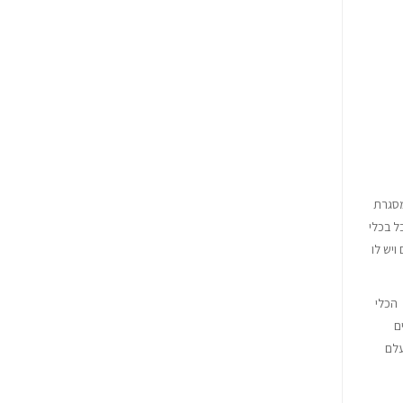
מסגרת
ל בכלי
יש לו
 הכלי
ם
עלם