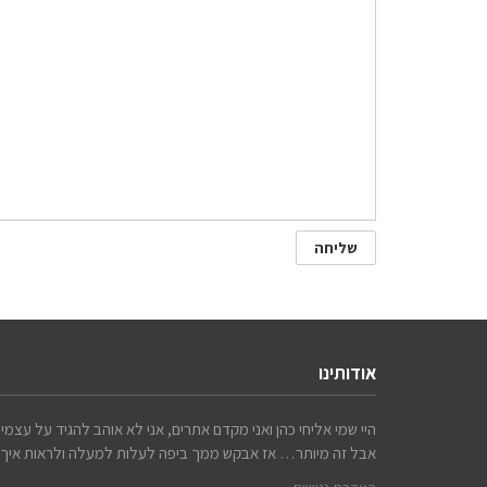
אודותינו
היי שמי אליחי כהן ואני מקדם אתרים, אני לא אוהב להגיד על עצמי י
אבל זה מיותר… אז אבקש ממך ביפה לעלות למעלה ולראות איך אנ