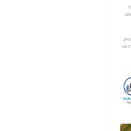
ל
אתם
כן ניתן
זרז את