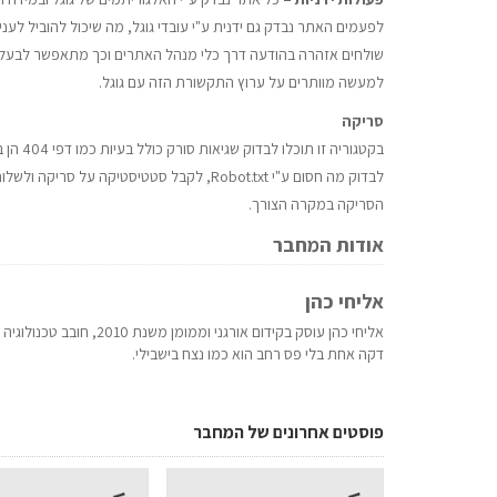
לפעמים האתר נבדק גם ידנית ע"י עובדי גוגל, מה שיכול להוביל לעני
שולחים אזהרה בהודעה דרך כלי מנהל האתרים וכך מתאפשר לבעל 
למעשה מוותרים על ערוץ התקשורת הזה עם גוגל.
סריקה
בקטגור
לבדוק מה חסום ע"י Robot.txt, לקבל סטטיסט
הסריקה במקרה הצורך.
אודות המחבר
אליחי כהן
אליחי כהן עוסק בקידום אורגני וממומן משנת 2010, חובב טכנולוגיה ונושם את האינטרנט.
דקה אחת בלי פס רחב הוא כמו נצח בישבילי.
פוסטים אחרונים של המחבר