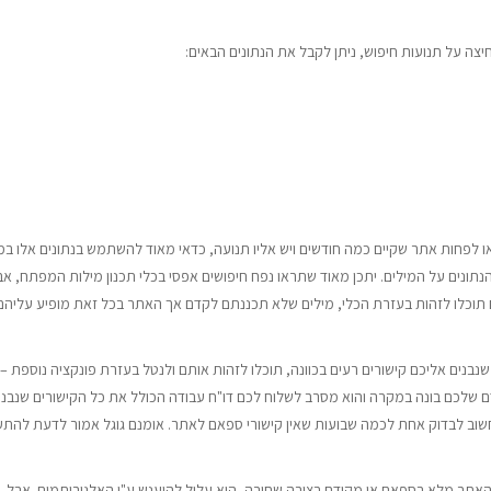
חיצה על תנועות חיפוש, ניתן לקבל את הנתונים הבאים:
ו לפחות אתר שקיים כמה חודשים ויש אליו תנועה, כדאי מאוד להשתמש בנתונים אלו ב
נתונים על המילים. יתכן מאוד שתראו נפח חיפושים אפסי בכלי תכנון מילות המפתח, אב
וכלו לזהות בעזרת הכלי, מילים שלא תכננתם לקדם אך האתר בכל זאת מופיע עליהם ו
נבנים אליכם קישורים רעים בכוונה, תוכלו לזהות אותם ולנטל בעזרת פונקציה נוספת –
דם שלכם בונה במקרה והוא מסרב לשלוח לכם דו"ח עבודה הכולל את כל הקישורים שנבני
חשוב לבדוק אחת לכמה שבועות שאין קישורי ספאם לאתר. אומנם גוגל אמור לדעת להת
והאתר מלא בספאם או מקודם בצורה שחורה, הוא עלול להיענש ע"י האלגוריתמים. אבל