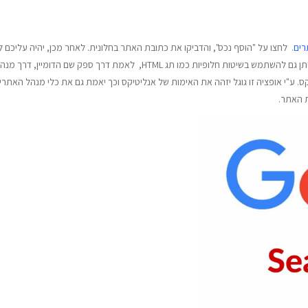
רים
. לחצו על "הוסף נכס", והדביקו את כתובת האתר בחלונית. לאחר מכן, יהיה עליכם 
את הבעלות על האתר. תוכלו לעשות זאת ע"י העלאת קובץ Html. ניתן גם להשתמש בשיטות חלופיות כמו תג HTML, לאמת דרך ספק שם הדומיין, דרך 
קס. ע"י אופציה זו גוגל יזהה את האימות של אנליטיקס וכך יאמת גם את כלי מנהל האתרי
ת האתר.